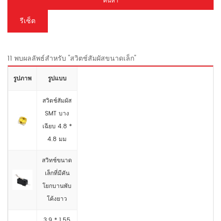
ค้นหา
รีเซ็ต
11 พบผลลัพธ์สำหรับ "สวิตช์สัมผัสขนาดเล็ก"
รูปภาพ
รูปแบบ
สวิตช์สัมผัส
SMT บาง
เฉียบ 4.8 *
4.8 มม
สวิทช์ขนาด
เล็กที่มีคัน
โยกบานพับ
โค้งยาว
3.9 * 1.55