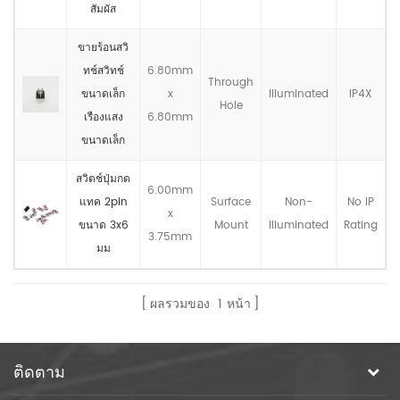
สัมผัส
ขายร้อนสวิ
ทช์สวิทช์
6.80mm
Through
ขนาดเล็ก
x
llluminated
IP4X
Hole
เรืองแสง
6.80mm
ขนาดเล็ก
สวิตช์ปุ่มกด
6.00mm
แทค 2pin
Surface
Non-
No IP
x
ขนาด 3x6
Mount
llluminated
Rating
3.75mm
มม
ผลรวมของ
1
หน้า
ติดตาม