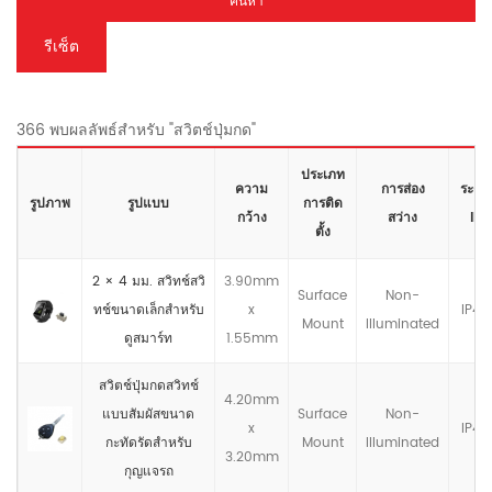
ค้นหา
รีเซ็ต
366 พบผลลัพธ์สำหรับ "สวิตช์ปุ่มกด"
ประเภท
ความ
การส่อง
ระดับ
รูปภาพ
รูปแบบ
การติด
กว้าง
สว่าง
IP
ตั้ง
2 × 4 มม. สวิทช์สวิ
3.90mm
Surface
Non-
ทช์ขนาดเล็กสำหรับ
x
IP4X
Mount
llluminated
ดูสมาร์ท
1.55mm
สวิตช์ปุ่มกดสวิทช์
4.20mm
แบบสัมผัสขนาด
Surface
Non-
x
IP4X
กะทัดรัดสำหรับ
Mount
llluminated
3.20mm
กุญแจรถ