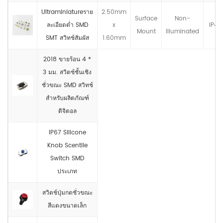
Ultraminiatureราย
2.50mm
Surface
Non-
ละเอียดต่ำ SMD
x
IP4X
Mount
llluminated
SMT สวิทช์สัมผัส
1.60mm
2018 ขายร้อน 4 *
3 มม. สวิตช์ชั้นเชิง
ชั่วขณะ SMD สวิทช์
สำหรับผลิตภัณฑ์
ดิจิตอล
IP67 Silicone
Knob Scentile
Switch SMD
ประเภท
สวิตช์ปุ่มกดชั่วขณะ
สีแดงขนาดเล็ก