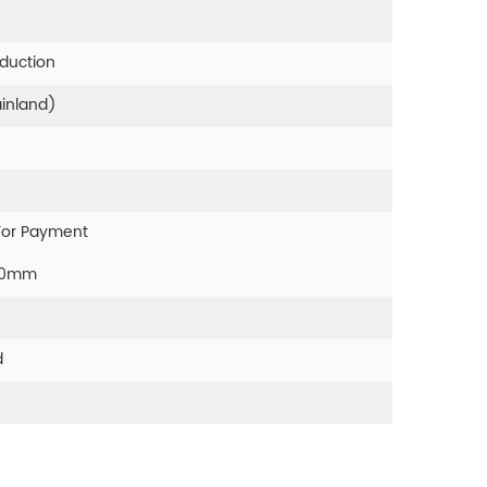
oduction
ainland)
For Payment
00mm
d