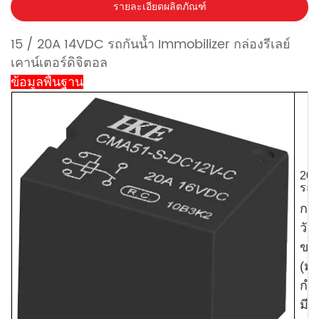
รายละเอียดผลิตภัณฑ์
15 / 20A 14VDC รถกันน้ำ Immobilizer กล่องรีเลย์
เคาน์เตอร์ดิจิตอล
ข้อมูลพื้นฐาน
201
รถย
กา
วัต
ขนา
(มม
กำล
มีอ