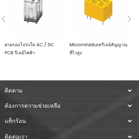
ฝาครอบโปร่งใส AC / DC
Microminiatureรีเลย์สัญญาณ
ul
PCB รีเลย์ไฟฟ้า
ที่ไวสูง
คว
ติดตาม
ต้องการความช่วยเหลือ
แท็กร้อน
ติดต่อเรา