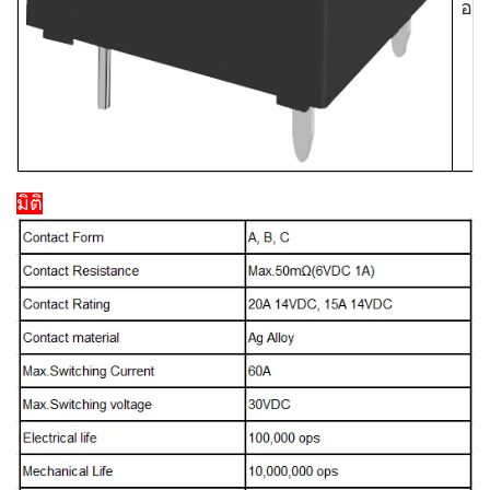
อกเ
มิติ