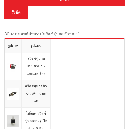
ค้นหา
รีเซ็ต
80 พบผลลัพธ์สำหรับ "สวิตช์ปุ่มกดชั่วขณะ"
รูปภาพ
รูปแบบ
สวิตช์ปุ่มกด
แบบชั่วขณะ
และแบบล็อค
สวิตช์ปุ่มกดชั่ว
ขณะที่กำหนด
เอง
ไม่ล็อค สวิตช์
ปุ่มกดบน / ปิด
ด้วย 6 พิน