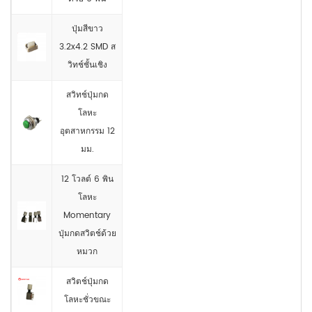
ปุ่มสีขาว
3.2x4.2 SMD ส
วิทช์ชั้นเชิง
สวิทช์ปุ่มกด
โลหะ
อุตสาหกรรม 12
มม.
12 โวลต์ 6 พิน
โลหะ
Momentary
ปุ่มกดสวิตช์ด้วย
หมวก
สวิตช์ปุ่มกด
โลหะชั่วขณะ