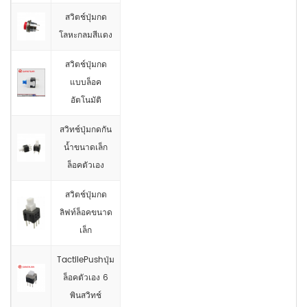
สวิตช์ปุ่มกด
โลหะกลมสีแดง
สวิตช์ปุ่มกด
แบบล็อค
อัตโนมัติ
สวิทช์ปุ่มกดกัน
น้ำขนาดเล็ก
ล็อคตัวเอง
สวิตช์ปุ่มกด
ลิฟท์ล็อคขนาด
เล็ก
TactilePushปุ่ม
ล็อคตัวเอง 6
พินสวิทช์