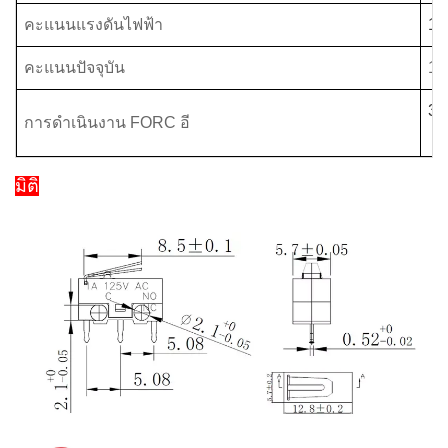
คะแนนแรงดันไฟฟ้า
12
คะแนนปัจจุบัน
1A
30
การดำเนินงาน FORC
อี
มิติ