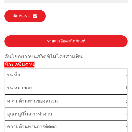
ติดต่อเรา
รายละเอียดผลิตภัณฑ์
คันโยกยาวบนสวิตช์ไมโครสามพิน
ข้อมูลพื้นฐาน
รุ่น ชื่อ:
สว
รุ่น หมายเลข:
DW
ความต้านทานของฉนวน
≤
อุณหภูมิในการทำงาน
-2
ความต้านทานการติดต่อ
≤