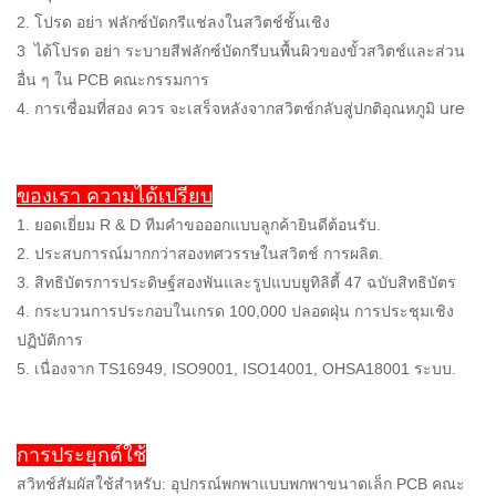
2. โปรด อย่า ฟลักซ์บัดกรีแช่ลงในสวิตช์ชั้นเชิง
3
ได้โปรด อย่า ระบายสีฟลักซ์บัดกรีบนพื้นผิวของขั้วสวิตช์และส่วน
อื่น ๆ ใน PCB คณะกรรมการ
ure
4. การเชื่อมที่สอง ควร จะเสร็จหลังจากสวิตช์กลับสู่ปกติอุณหภูมิ
ของเรา ความได้เปรียบ
1. ยอดเยี่ยม R & D ทีมคำขอออกแบบลูกค้ายินดีต้อนรับ.
2. ประสบการณ์มากกว่าสองทศวรรษในสวิตช์ การผลิต.
3. สิทธิบัตรการประดิษฐ์สองพันและรูปแบบยูทิลิตี้ 47 ฉบับสิทธิบัตร
4. กระบวนการประกอบในเกรด 100,000 ปลอดฝุ่น การประชุมเชิง
ปฏิบัติการ
5. เนื่องจาก TS16949, ISO9001, ISO14001, OHSA18001 ระบบ.
การประยุกต์ใช้
สวิทช์สัมผัสใช้สำหรับ: อุปกรณ์พกพาแบบพกพาขนาดเล็ก PCB คณะ