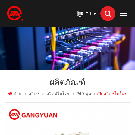
TH
ผลิตภัณฑ์
บ้าน
สวิตซ์
สวิตช์ไมโคร
G10 ชุด
เปิดสวิตช์ไมโคร