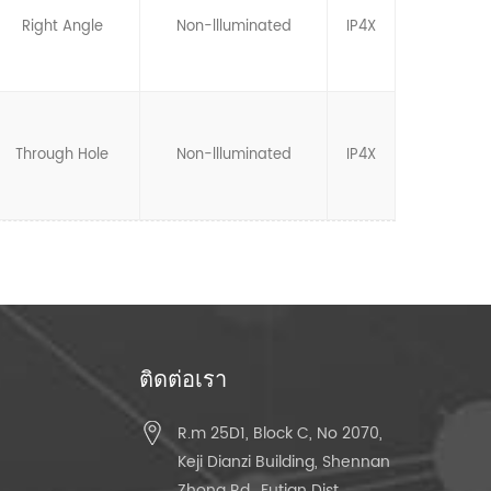
Right Angle
Non-llluminated
IP4X
Through Hole
Non-llluminated
IP4X
ติดต่อเรา
R.m 25D1, Block C, No 2070,
Keji Dianzi Building, Shennan
Zhong Rd., Futian Dist.,