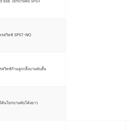
ra ย่อย โยกบานพับ SPDT
โครสวิทช์ SPST-NO
วิทช์ก้านลูกกลิ้งบานพับสั้น
่มีคันโยกบานพับโค้งยาว