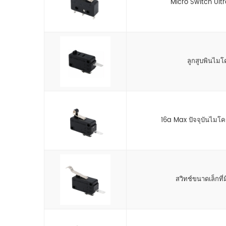
Micro Switch Ult
ลูกสูบพินไม
16a Max ปัจจุบันไมโครส
สวิทช์ขนาดเล็กที