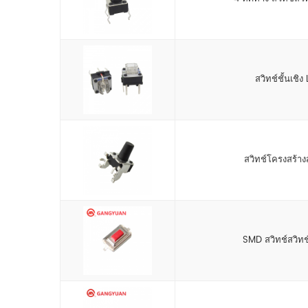
สวิทช์ชั้นเชิง
สวิทช์โครงสร้างส
SMD สวิทช์สวิทช์