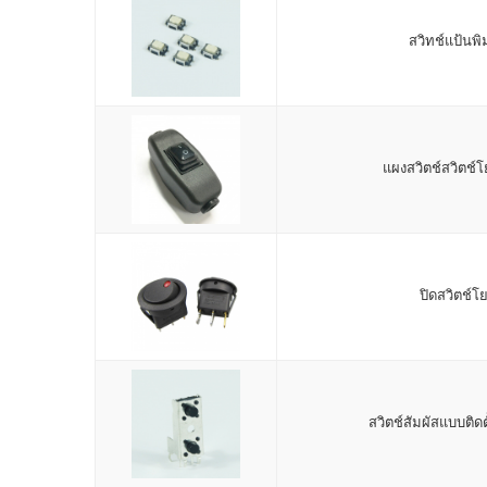
สวิทช์แป้นพิ
แผงสวิตช์สวิตช์โ
ปิดสวิตช์โ
สวิตช์สัมผัสแบบติดต