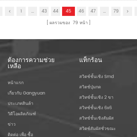
1
...
43
44
45
46
47
...
79
ผลรวมของ
79
หน้า
ต้องการความช่วย
แท็กร้อน
เหลือ
สวิตช์ชั้นเชิง Smd
หน้าแรก
สวิตช์ปุ่มกด
เกี่ยวกับ Gangyuan
สวิทช์ชั้นเชิง 2 ขา
ประเภทสินค้า
สวิทช์ชั้นเชิง 6x6
วิดีโอผลิตภัณฑ์
สวิทช์ชั้นเชิงสัมผัส
ข่าว
สวิตช์สัมผัสชั่วขณะ
ติดต่อ เพื่อ ซื้อ