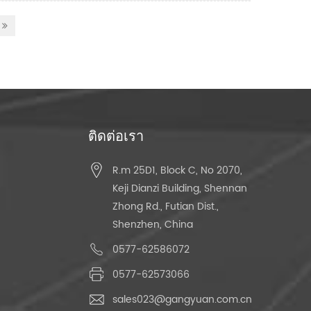
ติดต่อเรา
R.m 25D1, Block C, No 2070,
Keji Dianzi Building, Shennan
Zhong Rd., Futian Dist.,
Shenzhen, China
0577-62586072
0577-62573066
sales023@gangyuan.com.cn