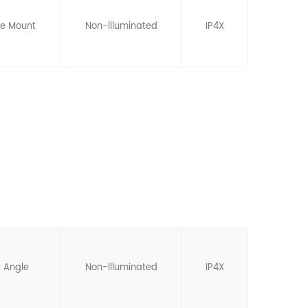
ce Mount
Non-llluminated
IP4X
t Angle
Non-llluminated
IP4X