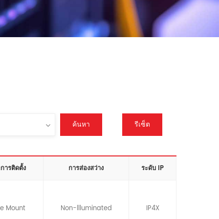
ค้นหา
รีเซ็ต
ารติดตั้ง
การส่องสว่าง
ระดับ IP
ce Mount
Non-llluminated
IP4X