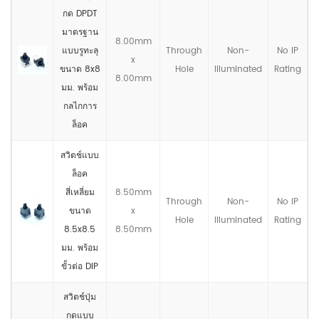
กด DPDT
มาตรฐาน
8.00mm
แบบรูทะลุ
Through
Non-
No IP
x
ขนาด 8x8
Hole
llluminated
Rating
8.00mm
มม. พร้อม
กลไกการ
ล็อค
สวิตช์แบบ
ล็อค
สี่เหลี่ยม
8.50mm
Through
Non-
No IP
ขนาด
x
Hole
llluminated
Rating
8.5x8.5
8.50mm
มม. พร้อม
ขั้วต่อ DIP
สวิตช์ปุ่ม
กดแบบ