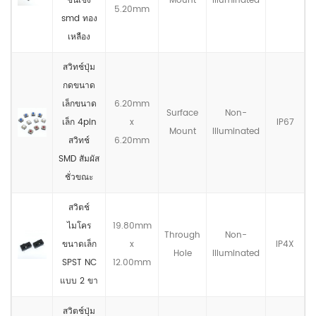
ชั้นเชิง
Mount
llluminated
5.20mm
smd ทอง
เหลือง
สวิทช์ปุ่ม
กดขนาด
เล็กขนาด
6.20mm
Surface
Non-
เล็ก 4pin
x
IP67
Mount
llluminated
สวิทช์
6.20mm
SMD สัมผัส
ชั่วขณะ
สวิตช์
ไมโคร
19.80mm
Through
Non-
ขนาดเล็ก
x
IP4X
Hole
llluminated
SPST NC
12.00mm
แบบ 2 ขา
สวิตช์ปุ่ม