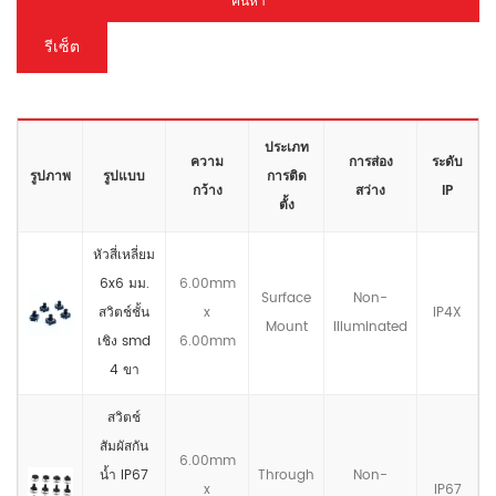
ค้นหา
รีเซ็ต
ประเภท
ความ
การส่อง
ระดับ
รูปภาพ
รูปแบบ
การติด
กว้าง
สว่าง
IP
ตั้ง
หัวสี่เหลี่ยม
6x6 มม.
6.00mm
Surface
Non-
สวิตช์ชั้น
x
IP4X
Mount
llluminated
เชิง smd
6.00mm
4 ขา
สวิตช์
สัมผัสกัน
6.00mm
น้ำ IP67
Through
Non-
x
IP67